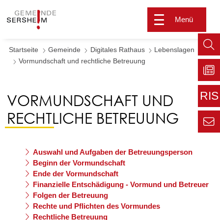
Menü
Startseite
Gemeinde
Digitales Rathaus
Lebenslagen
Such
Vormundschaft und rechtliche Betreuung
aufr
Zu
Sers
RIS
VORMUNDSCHAFT UND
aktu
Zur
RECHTLICHE BETREUUNG
extern
Seite
Zur
Kont
Inform
Auswahl und Aufgaben der Betreuungsperson
für den
Beginn der Vormundschaft
Gemei
Ende der Vormundschaft
Finanzielle Entschädigung - Vormund und Betreuer
Folgen der Betreuung
Rechte und Pflichten des Vormundes
Rechtliche Betreuung