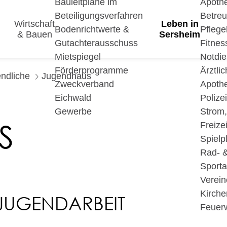
Bauleitpläne im
Apoth
Beteiligungsverfahren
Betre
Wirtschaft
Leben in
Bodenrichtwerte &
Pfleg
& Bauen
Sersheim
Gutachterausschuss
Fitnes
Mietspiegel
Notdie
Förderprogramme
Ärztli
ndliche
Jugendhaus
Zweckverband
Apoth
Eichwald
Polize
Gewerbe
Strom
S
Freizei
Spielp
Rad- 
Sport
Verein
Kirche
 JUGENDARBEIT
Feuer