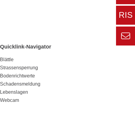
Zu
Sers
RIS
aktue
Zur
externe
Seite
Quicklink-Navigator
Zur
Informa
Kont
Blättle
für den
Strassensperrung
Gemein
Bodenrichtwerte
Schadensmeldung
Lebenslagen
Webcam