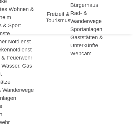
eke
Bürgerhaus
utes Wohnen &
Rad- &
Freizeit &
eheim
Tourismus
Wanderwege
s & Sport
Sportanlagen
nste
Gaststätten &
cher Notdienst
Unterkünfte
ekennotdienst
Webcam
i & Feuerwehr
, Wasser, Gas
t
lätze
& Wanderwege
anlagen
e
n
wehr