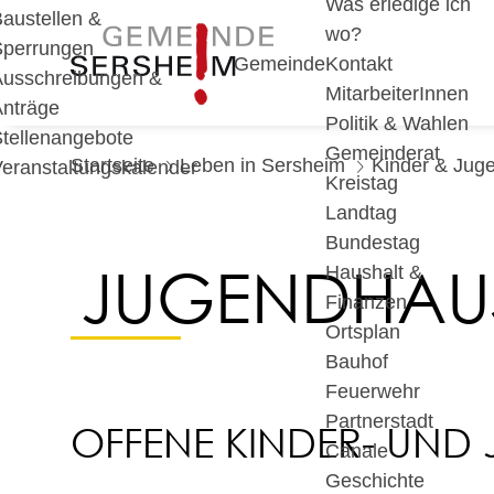
Was erledige ich
austellen &
wo?
Sperrungen
Gemeinde
Kontakt
Ausschreibungen &
MitarbeiterInnen
Anträge
Politik & Wahlen
tellenangebote
Gemeinderat
Startseite
Leben in Sersheim
Kinder & Juge
eranstaltungskalender
Kreistag
Landtag
Bundestag
JUGENDHAU
Haushalt &
Finanzen
Ortsplan
Bauhof
Feuerwehr
Partnerstadt
OFFENE KINDER- UND
Canale
Geschichte