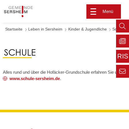
Menü
Startseite
Leben in Sersheim
Kinder & Jugendliche
Schule
Such
aufr
SCHULE
Zu
Sers
RIS
aktu
Zur
Alles rund und über die Hofäcker-Grundschule erfahren Sie unter
extern
www.schule-sersheim.de
.
Seite
Zur
Kont
Inform
für den
Gemei