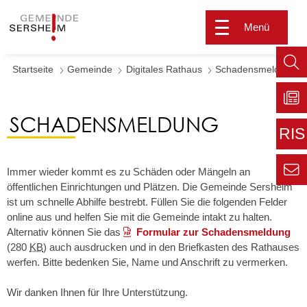
Menü
Startseite
Gemeinde
Digitales Rathaus
Schadensmeldung
Such
aufr
SCHADENSMELDUNG
Zu
Sers
RIS
aktu
Zur
Immer wieder kommt es zu Schäden oder Mängeln an
extern
öffentlichen Einrichtungen und Plätzen. Die Gemeinde Sersheim
Seite
Zur
Kont
ist um schnelle Abhilfe bestrebt. Füllen Sie die folgenden Felder
Inform
online aus und helfen Sie mit die Gemeinde intakt zu halten.
für den
Alternativ können Sie das
Formular zur Schadensmeldung
Gemei
(280
KB
)
auch ausdrucken und in den Briefkasten des Rathauses
werfen. Bitte bedenken Sie, Name und Anschrift zu vermerken.
Wir danken Ihnen für Ihre Unterstützung.