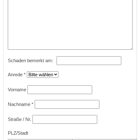
Schaden bemerkt am:
Anrede
*
Vorname
Nachname
*
Straße / Nr.
PLZ/Stadt