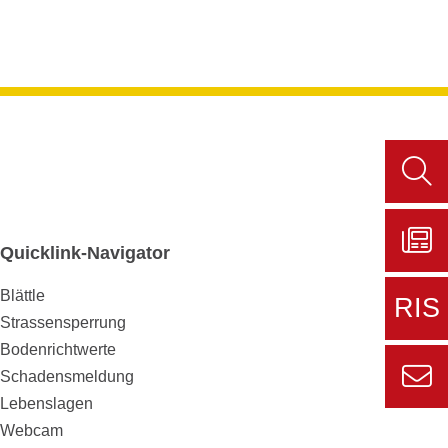
Such
aufru
Quicklink-Navigator
Zu
Blättle
Sers
RIS
aktue
Strassensperrung
Bodenrichtwerte
Zur
Schadensmeldung
externe
Lebenslagen
Seite
Zur
Webcam
Informa
Kont