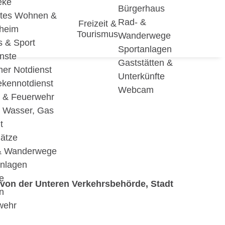
eke
Bürgerhaus
utes Wohnen &
Rad- &
Freizeit &
eheim
Tourismus
Wanderwege
s & Sport
Sportanlagen
nste
Gaststätten &
cher Notdienst
Unterkünfte
ekennotdienst
Webcam
i & Feuerwehr
, Wasser, Gas
t
lätze
& Wanderwege
anlagen
e
von der Unteren Verkehrsbehörde, Stadt
n
wehr