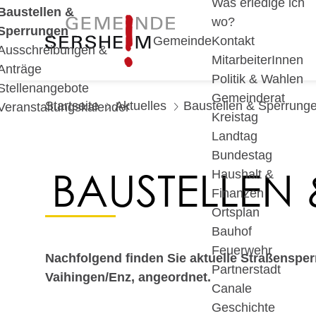
Was erledige ich
Baustellen &
wo?
Sperrungen
Gemeinde
Kontakt
Ausschreibungen &
MitarbeiterInnen
Anträge
Politik & Wahlen
Stellenangebote
Gemeinderat
Startseite
Aktuelles
Baustellen & Sperrung
Veranstaltungskalender
Kreistag
Landtag
Bundestag
BAUSTELLEN
Haushalt &
Finanzen
Ortsplan
Bauhof
Feuerwehr
Nachfolgend finden Sie aktuelle Straßenspe
Partnerstadt
Vaihingen/Enz, angeordnet.
Canale
Geschichte