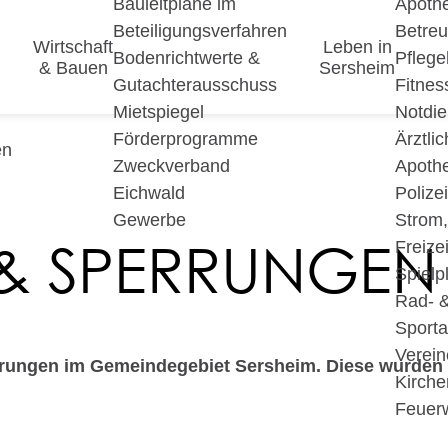
Bauleitpläne im
Apoth
Beteiligungsverfahren
Betre
Wirtschaft
Leben in
Bodenrichtwerte &
Pfleg
& Bauen
Sersheim
Gutachterausschuss
Fitnes
Mietspiegel
Notdie
Förderprogramme
Ärztli
en
Zweckverband
Apoth
Eichwald
Polize
Gewerbe
Strom
 & SPERRUNGEN
Freizei
Spielp
Rad- 
Sport
Verein
rrungen im Gemeindegebiet Sersheim. Diese wurden 
Kirche
Feuer