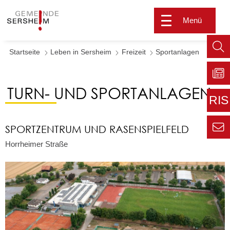
Menü
Startseite
Leben in Sersheim
Freizeit
Sportanlagen
Such
aufr
TURN- UND SPORTANLAGEN
Zu
Sers
RIS
aktu
Zur
SPORTZENTRUM UND RASENSPIELFELD
extern
Seite
Zur
Horrheimer Straße
Kont
Inform
für den
Gemei