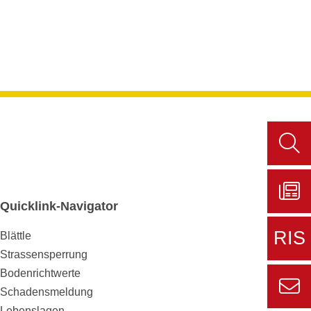
Such
aufru
Quicklink-Navigator
Zu
Sers
RIS
Blättle
aktue
Strassensperrung
Zur
Bodenrichtwerte
externe
Schadensmeldung
Seite
Lebenslagen