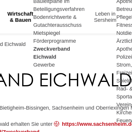
Bauleitpläne im
Apoth
Beteiligungsverfahren
Betre
Wirtschaft
Leben in
Bodenrichtwerte &
Pfleg
& Bauen
Sersheim
Gutachterausschuss
Fitnes
Mietspiegel
Notdie
Förderprogramme
Ärztli
d Eichwald
Zweckverband
Apoth
Eichwald
Polize
Gewerbe
Strom
AND EICHWAL
Freizei
Spielp
Rad- 
Sport
Verein
Bietigheim-Bissingen, Sachsenheim und Oberriexingen 
Kirche
Feuer
ald erhalten Sie unter
https://www.sachsenheim.d