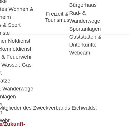
eke
Bürgerhaus
utes Wohnen &
Rad- &
Freizeit &
eheim
Tourismus
Wanderwege
s & Sport
Sportanlagen
nste
Gaststätten &
cher Notdienst
Unterkünfte
ekennotdienst
Webcam
i & Feuerwehr
, Wasser, Gas
D
t
lätze
& Wanderwege
anlagen
e
Mitglieder des Zweckverbands Eichwalds.
n
wehr
e/Zukunft-