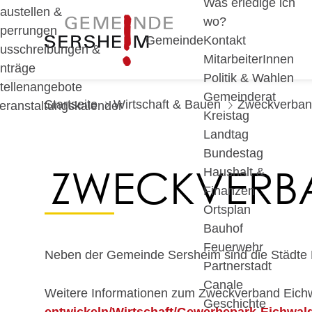
Was erledige ich
austellen &
wo?
perrungen
Gemeinde
Kontakt
usschreibungen &
MitarbeiterInnen
nträge
Politik & Wahlen
tellenangebote
Gemeinderat
Startseite
Wirtschaft & Bauen
Zweckverban
eranstaltungskalender
Kreistag
Landtag
Bundestag
ZWECKVERB
Haushalt &
Finanzen
Ortsplan
Bauhof
Feuerwehr
Neben der Gemeinde Sersheim sind die Städte 
Partnerstadt
Canale
Weitere Informationen zum Zweckverband Eichw
Geschichte