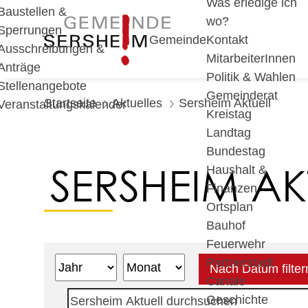
Was erledige ich
Baustellen &
wo?
Sperrungen
Gemeinde
Kontakt
Ausschreibungen &
MitarbeiterInnen
Anträge
Politik & Wahlen
Stellenangebote
Gemeinderat
Startseite
Aktuelles
Sersheim Aktuell
Veranstaltungskalender
Kreistag
Landtag
Bundestag
SERSHEIM AK
Haushalt &
Finanzen
Ortsplan
Bauhof
Feuerwehr
Partnerstadt
Nach Datum filter
Canale
Geschichte