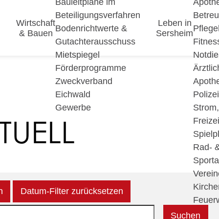
Bauleitpläne im
Apoth
Beteiligungsverfahren
Betre
Wirtschaft
Leben in
Bodenrichtwerte &
Pfleg
& Bauen
Sersheim
Gutachterausschuss
Fitnes
Mietspiegel
Notdie
Förderprogramme
Ärztli
Zweckverband
Apoth
Eichwald
Polize
Gewerbe
Strom
TUELL
Freizei
Spielp
Rad- 
Sport
Verein
Kirche
n
Datum-Filter zurücksetzen
Feuer