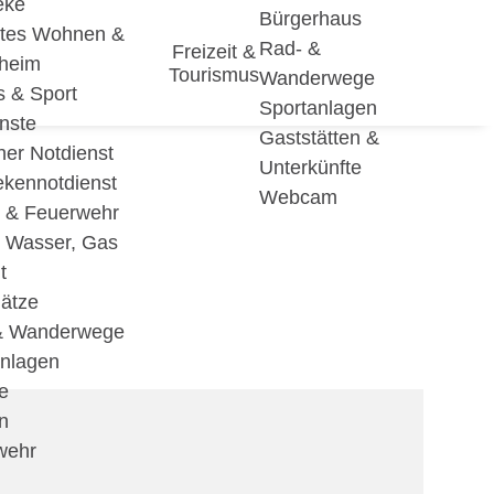
eke
Bürgerhaus
utes Wohnen &
Rad- &
Freizeit &
eheim
Tourismus
Wanderwege
s & Sport
Sportanlagen
nste
Gaststätten &
cher Notdienst
Unterkünfte
ekennotdienst
Webcam
i & Feuerwehr
, Wasser, Gas
t
lätze
& Wanderwege
anlagen
e
n
wehr