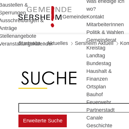
Was erledige ich
Baustellen &
wo?
Sperrungen
Gemeinde
Kontakt
Ausschreibungen &
MitarbeiterInnen
Anträge
Politik & Wahlen
Stellenangebote
Gemeinderat
Startseite
Aktuelles
Sersheim Aktuell
Kom
Veranstaltungskalender
Kreistag
Landtag
Bundestag
SUCHE
Haushalt &
Finanzen
Ortsplan
Bauhof
Feuerwehr
Partnerstadt
Canale
Erweiterte Suche
Geschichte