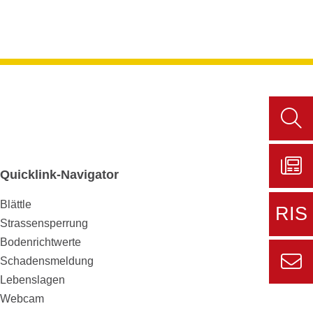
Such
aufru
Quicklink-Navigator
Zu
Blättle
Sers
RIS
aktue
Strassensperrung
Bodenrichtwerte
Zur
Schadensmeldung
externe
Lebenslagen
Seite
Zur
Webcam
Informa
Kont