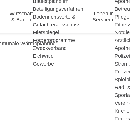
Bauleitpläne im
Apoth
Beteiligungsverfahren
Betre
Wirtschaft
Leben in
Bodenrichtwerte &
Pfleg
& Bauen
Sersheim
Gutachterausschuss
Fitnes
Mietspiegel
Notdie
Förderprogramme
Ärztli
munale Wärmeplanung
Zweckverband
Apoth
Eichwald
Polize
Gewerbe
Strom
Freizei
Spielp
Rad- 
Sport
Verein
Kirche
Feuer