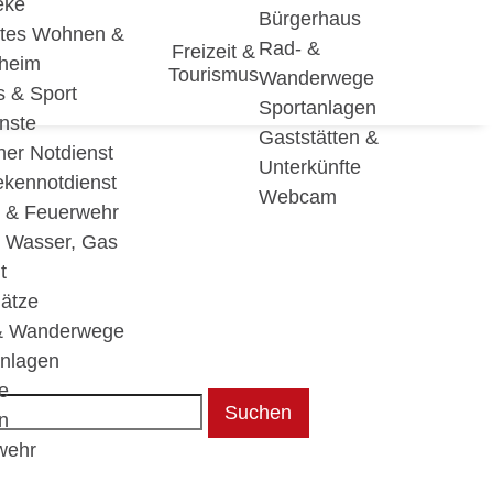
eke
Bürgerhaus
utes Wohnen &
Rad- &
Freizeit &
eheim
Tourismus
Wanderwege
s & Sport
Sportanlagen
nste
Gaststätten &
cher Notdienst
Unterkünfte
ekennotdienst
Webcam
i & Feuerwehr
, Wasser, Gas
t
lätze
& Wanderwege
anlagen
e
Suchen
n
wehr