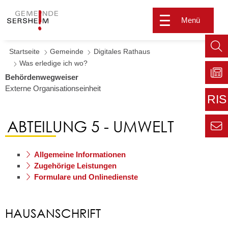
Menü
Startseite
Gemeinde
Digitales Rathaus
Such
Was erledige ich wo?
aufr
Behördenwegweiser
Externe Organisationseinheit
Zu
Sers
RIS
aktu
Zur
ABTEILUNG 5 - UMWELT
extern
Seite
Zur
Kont
Inform
Allgemeine Informationen
für den
Zugehörige Leistungen
Gemei
Formulare und Onlinedienste
HAUSANSCHRIFT