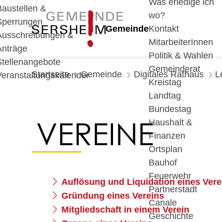
Was erledige ich
Baustellen &
wo?
Sperrungen
Gemeinde
Kontakt
Ausschreibungen &
MitarbeiterInnen
Anträge
Politik & Wahlen
Stellenangebote
Gemeinderat
Startseite
Gemeinde
Digitales Rathaus
L
Veranstaltungskalender
Kreistag
Landtag
Bundestag
VEREINE
Haushalt &
Finanzen
Ortsplan
Bauhof
Feuerwehr
Auflösung und Liquidation eines Vere
Partnerstadt
Gründung eines Vereins
Canale
Mitgliedschaft in einem Verein
Geschichte