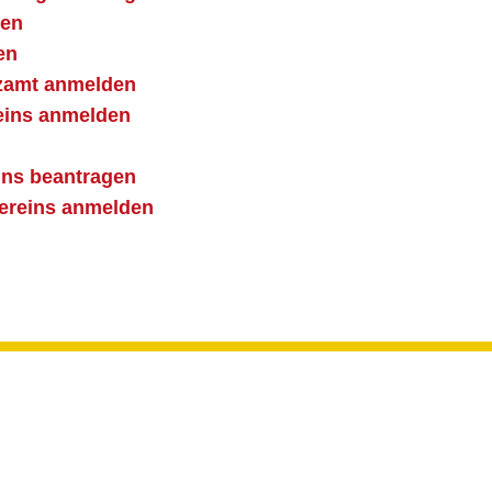
ben
en
nzamt anmelden
reins anmelden
eins beantragen
 Vereins anmelden