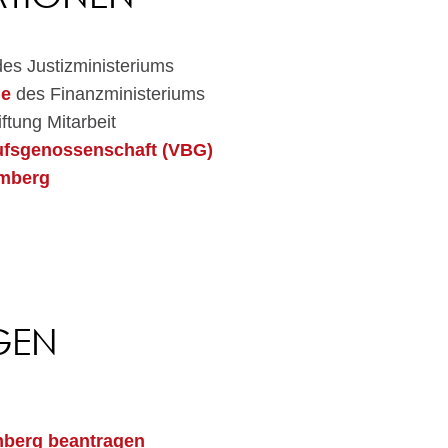
es Justizministeriums
ne
des Finanzministeriums
ftung Mitarbeit
ufsgenossenschaft (VBG)
mberg
GEN
berg beantragen