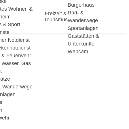
eke
Bürgerhaus
utes Wohnen &
Rad- &
Freizeit &
eheim
Tourismus
Wanderwege
s & Sport
Sportanlagen
nste
Gaststätten &
cher Notdienst
Unterkünfte
ekennotdienst
Webcam
i & Feuerwehr
, Wasser, Gas
t
lätze
& Wanderwege
anlagen
e
n
wehr