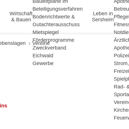
Bauleitpläne im
Apoth
Beteiligungsverfahren
Betre
Wirtschaft
Leben in
Bodenrichtwerte &
Pfleg
& Bauen
Sersheim
Gutachterausschuss
Fitnes
Mietspiegel
Notdie
Förderprogramme
Ärztli
ebenslagen
Vereine
Zweckverband
Apoth
Eichwald
Polize
Gewerbe
Strom
Freizei
Spielp
Rad- 
Sport
Verein
ins
Kirche
Feuer