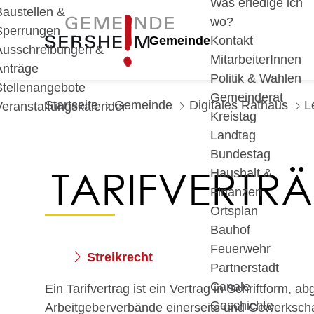
Was erledige ich
Baustellen &
wo?
Sperrungen
Gemeinde
Kontakt
Ausschreibungen &
MitarbeiterInnen
Anträge
Politik & Wahlen
Stellenangebote
Gemeinderat
Startseite
Gemeinde
Digitales Rathaus
L
Veranstaltungskalender
Kreistag
Landtag
Bundestag
TARIFVERTR
Haushalt &
Finanzen
Ortsplan
Bauhof
Feuerwehr
Streikrecht
Partnerstadt
Canale
Ein Tarifvertrag ist ein Vertrag in Schriftform, 
Geschichte
Arbeitgeberverbände einerseits und Gewerkschaf