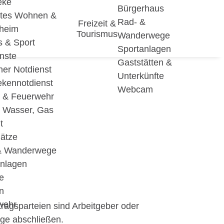
eke
Bürgerhaus
utes Wohnen &
Rad- &
Freizeit &
eheim
Tourismus
Wanderwege
s & Sport
Sportanlagen
nste
Gaststätten &
cher Notdienst
Unterkünfte
ekennotdienst
Webcam
i & Feuerwehr
, Wasser, Gas
t
lätze
& Wanderwege
anlagen
e
n
wehr
rtragsparteien sind Arbeitgeber oder
äge abschließen.