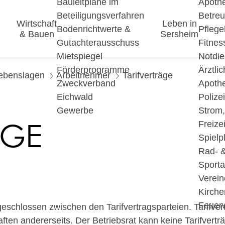
Bauleitpläne im
Apoth
Beteiligungsverfahren
Betre
Wirtschaft
Leben in
Bodenrichtwerte &
Pfleg
& Bauen
Sersheim
Gutachterausschuss
Fitnes
Mietspiegel
Notdie
Förderprogramme
Ärztli
ebenslagen
Arbeitnehmer
Tarifverträge
Zweckverband
Apoth
Eichwald
Polize
Gewerbe
Strom
ÄGE
Freizei
Spielp
Rad- 
Sport
Verein
Kirche
Feuer
abgeschlossen zwischen den Tarifvertragsparteien. Tarifve
ten andererseits. Der Betriebsrat kann keine Tarifvertr