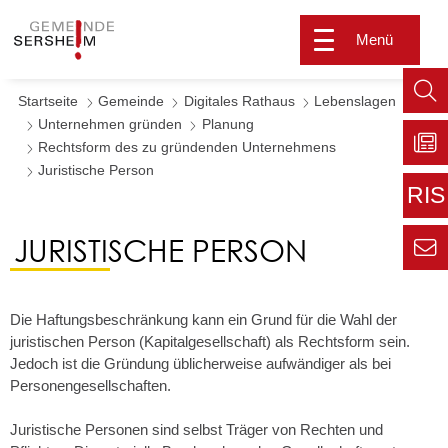
Menü
Startseite
Gemeinde
Digitales Rathaus
Lebenslagen
Such
Unternehmen gründen
Planung
aufr
Rechtsform des zu gründenden Unternehmens
Juristische Person
Zu
Sers
RIS
aktu
Zur
JURISTISCHE PERSON
extern
Seite
Zur
Kont
Inform
für den
Die Haftungsbeschränkung kann ein Grund für die Wahl der
Gemei
juristischen Person (Kapitalgesellschaft) als Rechtsform sein.
Jedoch ist die Gründung üblicherweise aufwändiger als bei
Personengesellschaften.
Juristische Personen sind selbst Träger von Rechten und