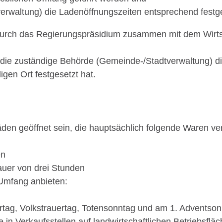
rwaltung) die Ladenöffnungszeiten entsprechend festge
durch das Regierungspräsidium zusammen mit dem Wirtsc
n die zuständige Behörde (Gemeinde-/Stadtverwaltung) d
igen Ort festgesetzt hat.
den geöffnet sein, die hauptsächlich folgende Waren ve
en
auer von drei Stunden
Umfang anbieten:
ertag, Volkstrauertag, Totensonntag und am 1. Adventso
e in Verkaufsstellen auf landwirtschaftlichen Betriebsflä