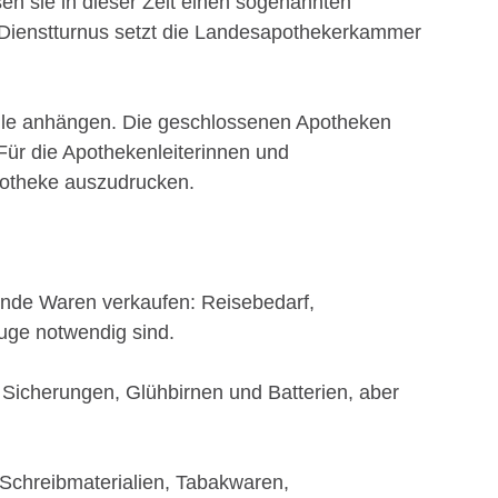
en sie in dieser Zeit einen sogenannten
en Dienstturnus setzt die Landesapothekerkammer
telle anhängen. Die geschlossenen Apotheken
Für die Apothekenleiterinnen und
Apotheke auszudrucken.
ende Waren verkaufen: Reisebedarf,
euge notwendig sind.
, Sicherungen, Glühbirnen und Batterien, aber
 Schreibmaterialien, Tabakwaren,