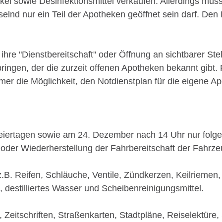
l sowie Desinfektionsmittel verkaufen. Allerdings müss
selnd nur ein Teil der Apotheken geöffnet sein darf. D
hre "Dienstbereitschaft" oder Öffnung an sichtbarer S
ingen, der die zurzeit offenen Apotheken bekannt gibt. 
er die Möglichkeit, den Notdienstplan für die eigene 
Feiertagen sowie am 24. Dezember nach 14 Uhr nur folg
ng oder Wiederherstellung der Fahrbereitschaft der Fahrz
z.B. Reifen, Schläuche, Ventile, Zündkerzen, Keilriemen
, destilliertes Wasser und Scheibenreinigungsmittel.
Zeitschriften, Straßenkarten, Stadtpläne, Reiselektüre,