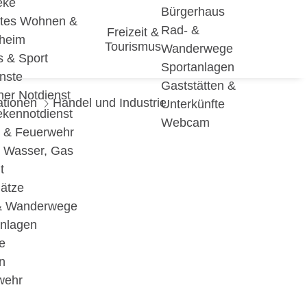
eke
Bürgerhaus
utes Wohnen &
Rad- &
Freizeit &
eheim
Tourismus
Wanderwege
s & Sport
Sportanlagen
nste
Gaststätten &
cher Notdienst
ationen
Handel und Industrie
Unterkünfte
ekennotdienst
Webcam
i & Feuerwehr
, Wasser, Gas
t
lätze
& Wanderwege
anlagen
e
n
wehr