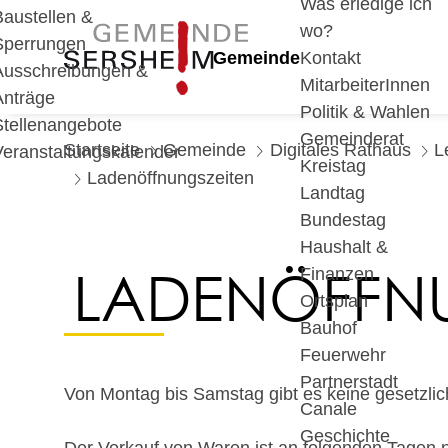
Was erledige ich
Baustellen &
wo?
Sperrungen
Gemeinde
Kontakt
Ausschreibungen &
MitarbeiterInnen
Anträge
Politik & Wahlen
Stellenangebote
Gemeinderat
Startseite
Gemeinde
Digitales Rathaus
L
Veranstaltungskalender
Kreistag
Ladenöffnungszeiten
Landtag
Bundestag
Haushalt &
LADENÖFFNU
Finanzen
Ortsplan
Bauhof
Feuerwehr
Partnerstadt
Von Montag bis Samstag gibt es keine gesetzli
Canale
Geschichte