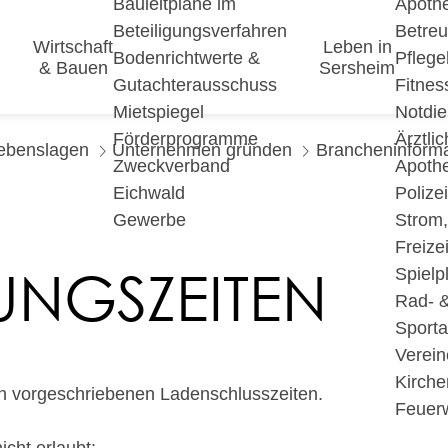
Bauleitpläne im
Apoth
Beteiligungsverfahren
Betre
Wirtschaft
Leben in
Bodenrichtwerte &
Pfleg
& Bauen
Sersheim
Gutachterausschuss
Fitnes
Mietspiegel
Notdie
Förderprogramme
Ärztli
ebenslagen
Unternehmen gründen
Brancheninform
Zweckverband
Apoth
Eichwald
Polize
Gewerbe
Strom
Freizei
NGSZEITEN
Spielp
Rad- 
Sport
Verein
Kirche
ch vorgeschriebenen Ladenschlusszeiten.
Feuer