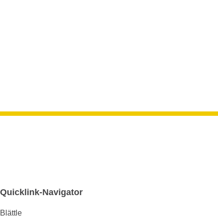
Informa
Kont
für den
Gemein
Quicklink-Navigator
Blättle