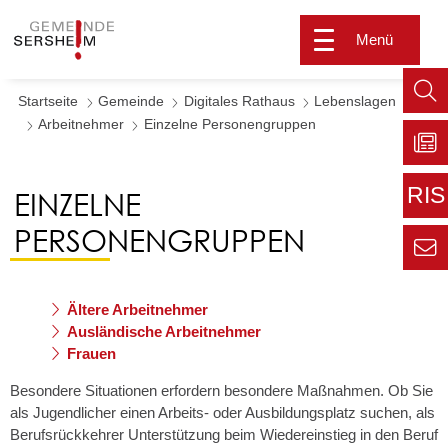
Menü
Startseite
Gemeinde
Digitales Rathaus
Lebenslagen
Such
Arbeitnehmer
Einzelne Personengruppen
aufr
Zu
Sers
RIS
EINZELNE
aktu
Zur
PERSONENGRUPPEN
extern
Seite
Zur
Kont
Inform
Ältere Arbeitnehmer
für den
Ausländische Arbeitnehmer
Gemei
Frauen
Besondere Situationen erfordern besondere Maßnahmen. Ob Sie
als Jugendlicher einen Arbeits- oder Ausbildungsplatz suchen, als
Berufsrückkehrer Unterstützung beim Wiedereinstieg in den Beruf