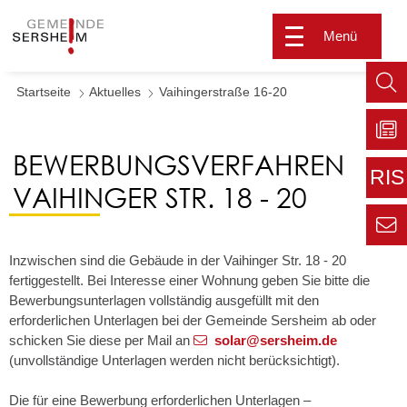
Menü
Startseite
Aktuelles
Vaihingerstraße 16-20
Such
aufr
BEWERBUNGSVERFAHREN
Zu
Sers
RIS
aktu
VAIHINGER STR. 18 - 20
Zur
extern
Seite
Zur
Inzwischen sind die Gebäude in der Vaihinger Str. 18 - 20
Kont
Inform
fertiggestellt. Bei Interesse einer Wohnung geben Sie bitte die
für den
Bewerbungsunterlagen vollständig ausgefüllt mit den
Gemei
erforderlichen Unterlagen bei der Gemeinde Sersheim ab oder
schicken Sie diese per Mail an
solar@sersheim.de
(unvollständige Unterlagen werden nicht berücksichtigt).
Die für eine Bewerbung erforderlichen Unterlagen –