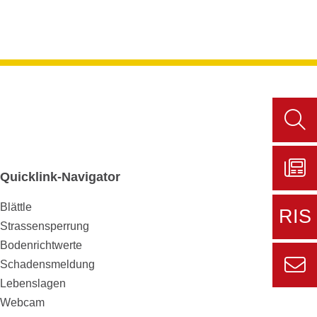
Such
aufru
Quicklink-Navigator
Zu
Blättle
Sers
RIS
aktue
Strassensperrung
Bodenrichtwerte
Zur
Schadensmeldung
externe
Lebenslagen
Seite
Zur
Webcam
Informa
Kont