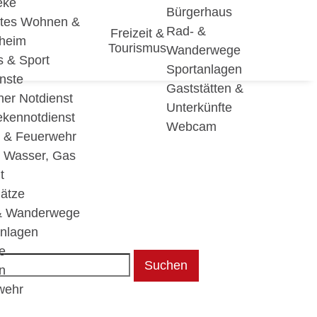
eke
Bürgerhaus
utes Wohnen &
Rad- &
Freizeit &
eheim
Tourismus
Wanderwege
s & Sport
Sportanlagen
nste
Gaststätten &
cher Notdienst
Unterkünfte
ekennotdienst
Webcam
i & Feuerwehr
, Wasser, Gas
t
lätze
& Wanderwege
anlagen
e
Suchen
n
wehr