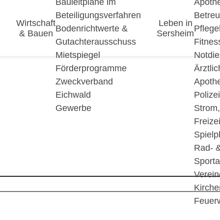
Bauleitpläne im
Apoth
Beteiligungsverfahren
Betre
Wirtschaft
Leben in
Bodenrichtwerte &
Pfleg
& Bauen
Sersheim
Gutachterausschuss
Fitnes
Mietspiegel
Notdie
Förderprogramme
Ärztli
Zweckverband
Apoth
Eichwald
Polize
Gewerbe
Strom
Freizei
Spielp
Rad- 
Sport
Verein
Kirche
Feuer