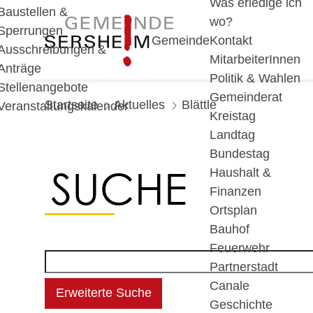
Was erledige ich
Baustellen &
wo?
Sperrungen
Gemeinde
Kontakt
Ausschreibungen &
MitarbeiterInnen
Anträge
Politik & Wahlen
Stellenangebote
Gemeinderat
Startseite
Aktuelles
Blättle
Veranstaltungskalender
Kreistag
Landtag
Bundestag
SUCHE
Haushalt &
Finanzen
Ortsplan
Bauhof
Feuerwehr
Partnerstadt
Canale
Erweiterte Suche
Geschichte