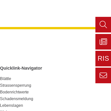
Such
aufru
Zu
Sers
RIS
aktue
Quicklink-Navigator
Zur
externe
Blättle
Seite
Strassensperrung
Zur
Informa
Kont
Bodenrichtwerte
für den
Schadensmeldung
Gemein
Lebenslagen