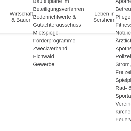
Bauleitpläne im
Apoth
Beteiligungsverfahren
Betre
Wirtschaft
Leben in
Bodenrichtwerte &
Pfleg
& Bauen
Sersheim
Gutachterausschuss
Fitnes
Mietspiegel
Notdie
Förderprogramme
Ärztli
Zweckverband
Apoth
Eichwald
Polize
Gewerbe
Strom
Freizei
Spielp
Rad- 
Sport
Verein
Kirche
Feuer