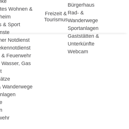
eke
Bürgerhaus
utes Wohnen &
Rad- &
Freizeit &
eheim
Tourismus
Wanderwege
s & Sport
Sportanlagen
nste
Gaststätten &
cher Notdienst
Unterkünfte
ekennotdienst
Webcam
i & Feuerwehr
, Wasser, Gas
t
lätze
& Wanderwege
anlagen
e
n
wehr