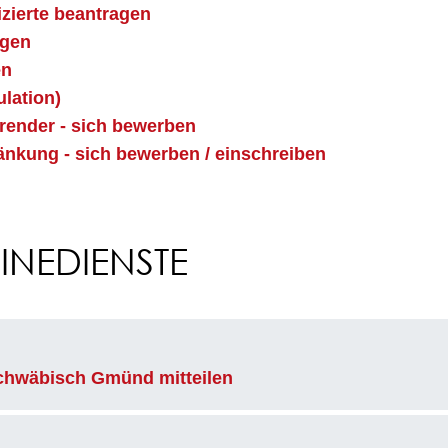
izierte beantragen
agen
en
ulation)
erender - sich bewerben
nkung - sich bewerben / einschreiben
NEDIENSTE
chwäbisch Gmünd mitteilen