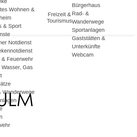
eke
Bürgerhaus
utes Wohnen &
Rad- &
Freizeit &
eheim
Tourismus
Wanderwege
s & Sport
Sportanlagen
nste
Gaststätten &
cher Notdienst
Unterkünfte
ekennotdienst
Webcam
i & Feuerwehr
, Wasser, Gas
t
lätze
ULM
& Wanderwege
anlagen
e
n
wehr