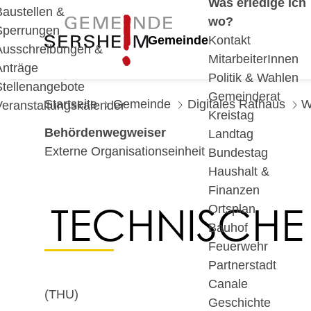
Was erledige ich
Baustellen &
wo?
Sperrungen
Gemeinde
Kontakt
Ausschreibungen &
MitarbeiterInnen
Anträge
Politik & Wahlen
Stellenangebote
Gemeinderat
Startseite
Gemeinde
Digitales Rathaus
W
Veranstaltungskalender
Kreistag
Behördenwegweiser
Landtag
Externe Organisationseinheit
Bundestag
Haushalt &
Finanzen
TECHNISCHE
Ortsplan
Bauhof
Feuerwehr
Partnerstadt
Canale
(THU)
Geschichte