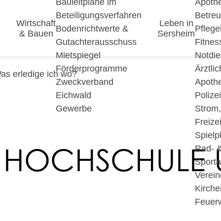
Bauleitpläne im
Apoth
Beteiligungsverfahren
Betre
Wirtschaft
Leben in
Bodenrichtwerte &
Pfleg
& Bauen
Sersheim
Gutachterausschuss
Fitnes
Mietspiegel
Notdie
Förderprogramme
Ärztli
as erledige ich wo?
Zweckverband
Apoth
Eichwald
Polize
Gewerbe
Strom
Freizei
Spielp
 HOCHSCHULE 
Rad- 
Sport
Verein
Kirche
Feuer