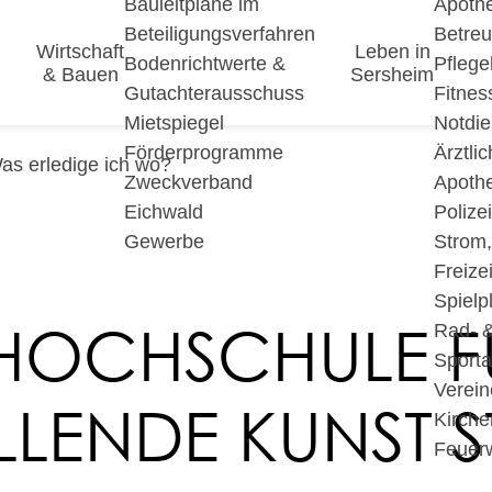
Bauleitpläne im
Apoth
Beteiligungsverfahren
Betre
Wirtschaft
Leben in
Bodenrichtwerte &
Pfleg
& Bauen
Sersheim
Gutachterausschuss
Fitnes
Mietspiegel
Notdie
Förderprogramme
Ärztli
as erledige ich wo?
Zweckverband
Apoth
Eichwald
Polize
Gewerbe
Strom
Freizei
Spielp
 HOCHSCHULE F
Rad- 
Sport
Verein
LLENDE KUNST S
Kirche
Feuer