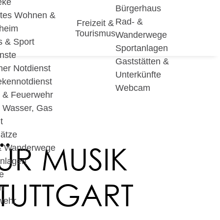
eke
Bürgerhaus
utes Wohnen &
Rad- &
Freizeit &
eheim
Tourismus
Wanderwege
s & Sport
Sportanlagen
nste
Gaststätten &
cher Notdienst
Unterkünfte
ekennotdienst
Webcam
i & Feuerwehr
, Wasser, Gas
t
lätze
ÜR MUSIK
& Wanderwege
anlagen
e
TUTTGART
n
wehr