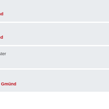
nd
nd
ter
ch Gmünd