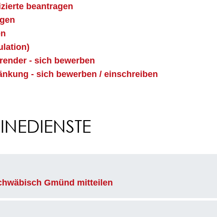
izierte beantragen
agen
en
ulation)
erender - sich bewerben
nkung - sich bewerben / einschreiben
NEDIENSTE
chwäbisch Gmünd mitteilen