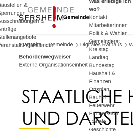
Was erledige ich
Baustellen &
wo?
Sperrungen
Gemeinde
Kontakt
Ausschreibungen &
MitarbeiterInnen
Anträge
Politik & Wahlen
Stellenangebote
Gemeinderat
Startseite
Gemeinde
Digitales Rathaus
W
Veranstaltungskalender
Kreistag
Behördenwegweiser
Landtag
Externe Organisationseinheit
Bundestag
Haushalt &
Finanzen
STAATLICHE
Ortsplan
Bauhof
Feuerwehr
UND DARSTE
Partnerstadt
Canale
Geschichte