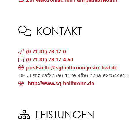
Zur elektronischen Fahrplanauskunft
KONTAKT
(0
71
31) 78
17-0
(0
71
31) 78
17-4
50
poststelle@sgheilbronn.justiz.bwl.de
DE.Justiz.caf3b5a6-112e-4fb6-b76a-e2c544e1
http://www.sg-heilbronn.de
LEISTUNGEN