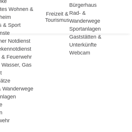
eke
Bürgerhaus
utes Wohnen &
Rad- &
Freizeit &
eheim
Tourismus
Wanderwege
s & Sport
Sportanlagen
nste
Gaststätten &
cher Notdienst
Unterkünfte
ekennotdienst
Webcam
i & Feuerwehr
, Wasser, Gas
t
lätze
& Wanderwege
anlagen
e
n
wehr