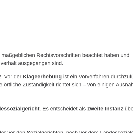
e maßgeblichen Rechtsvorschriften beachtet haben und
verhalt ausgegangen sind.
z
. Vor der
Klageerhebung
ist ein Vorverfahren durchzuf
ie örtliche Zuständigkeit richtet sich – von einigen A
essozialgericht
. Es entscheidet als
zweite Instanz
übe
der vor den Sozialgerichten, noch vor dem Landessozial