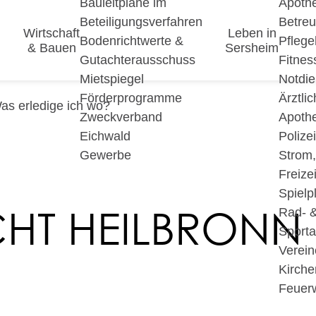
Bauleitpläne im
Apoth
Beteiligungsverfahren
Betre
Wirtschaft
Leben in
Bodenrichtwerte &
Pfleg
& Bauen
Sersheim
Gutachterausschuss
Fitnes
Mietspiegel
Notdie
Förderprogramme
Ärztli
as erledige ich wo?
Zweckverband
Apoth
Eichwald
Polize
Gewerbe
Strom
Freizei
Spielp
CHT HEILBRONN
Rad- 
Sport
Verein
Kirche
Feuer