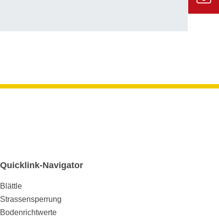
externe
Seite
Zur
Informa
Kont
für den
Gemein
Quicklink-Navigator
Blättle
Strassensperrung
Bodenrichtwerte