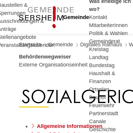
Was erledige ich
Baustellen &
wo?
Sperrungen
Gemeinde
Kontakt
Ausschreibungen &
MitarbeiterInnen
Anträge
Politik & Wahlen
Stellenangebote
Gemeinderat
Startseite
Gemeinde
Digitales Rathaus
W
Veranstaltungskalender
Kreistag
Behördenwegweiser
Landtag
Externe Organisationseinheit
Bundestag
Haushalt &
Finanzen
SOZIALGERI
Ortsplan
Bauhof
Feuerwehr
Partnerstadt
Canale
Allgemeine Informationen
Geschichte