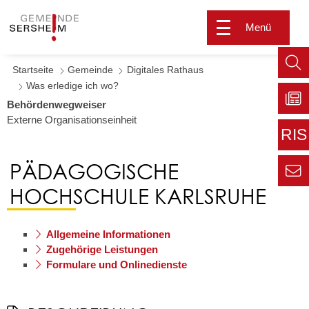
Menü
Startseite
Gemeinde
Digitales Rathaus
Such
Was erledige ich wo?
aufr
Behördenwegweiser
Externe Organisationseinheit
Zu
Sers
RIS
aktu
Zur
PÄDAGOGISCHE
extern
Seite
HOCHSCHULE KARLSRUHE
Zur
Kont
Inform
für den
Gemei
Allgemeine Informationen
Zugehörige Leistungen
Formulare und Onlinedienste