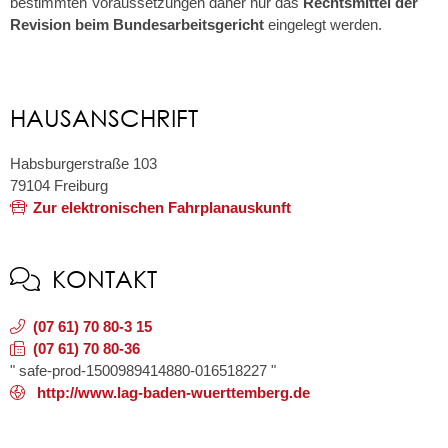
bestimmten Voraussetzungen daher nur das
Rechtsmittel der
Revision
beim Bundesarbeitsgericht
eingelegt werden.
HAUSANSCHRIFT
Habsburgerstraße 103
79104
Freiburg
Zur elektronischen Fahrplanauskunft
KONTAKT
(07
61) 70
80-3
15
(07
61) 70
80-36
" safe-prod-1500989414880-016518227 "
http://www.lag-baden-wuerttemberg.de