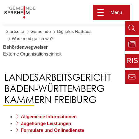
Menü
Startseite
Gemeinde
Digitales Rathaus
Such
Was erledige ich wo?
aufr
Behördenwegweiser
Externe Organisationseinheit
Zu
Sers
RIS
aktu
Zur
LANDESARBEITSGERICHT
extern
Seite
BADEN-WÜRTTEMBERG
Zur
Kont
Inform
KAMMERN FREIBURG
für den
Gemei
Allgemeine Informationen
Zugehörige Leistungen
Formulare und Onlinedienste