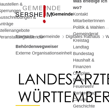
Was erledige ich
Baustellen &
wo?
Sperrungen
Gemeinde
Kontakt
Ausschreibungen &
MitarbeiterInnen
Anträge
Politik & Wahlen
Stellenangebote
Gemeinderat
Startseite
Gemeinde
Digitales Rathaus
W
Veranstaltungskalender
Kreistag
Behördenwegweiser
Landtag
Externe Organisationseinheit
Bundestag
Haushalt &
Finanzen
LANDESÄRZT
Ortsplan
Bauhof
Feuerwehr
WÜRTTEMBE
Partnerstadt
Canale
Geschichte