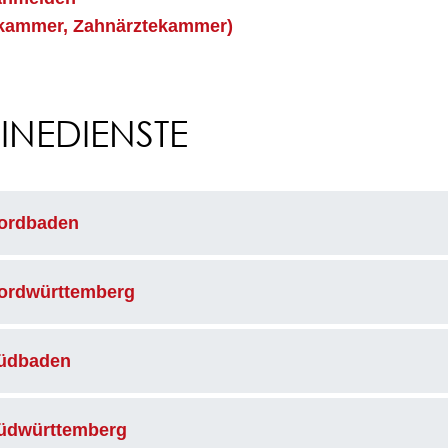
ekammer, Zahnärztekammer)
NEDIENSTE
Nordbaden
ordwürttemberg
Südbaden
Südwürttemberg