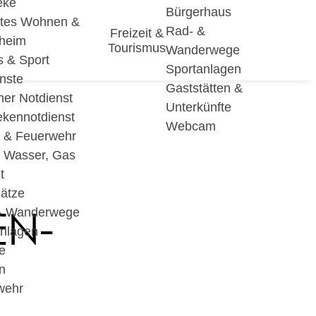
eke
Bürgerhaus
utes Wohnen &
Rad- &
Freizeit &
eheim
Tourismus
Wanderwege
s & Sport
Sportanlagen
nste
Gaststätten &
cher Notdienst
Unterkünfte
ekennotdienst
Webcam
i & Feuerwehr
, Wasser, Gas
t
lätze
EN-
& Wanderwege
anlagen
e
n
wehr