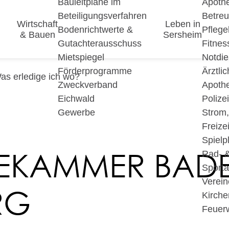
Bauleitpläne im
Apoth
Beteiligungsverfahren
Betre
Wirtschaft
Leben in
Bodenrichtwerte &
Pfleg
& Bauen
Sersheim
Gutachterausschuss
Fitnes
Mietspiegel
Notdie
Förderprogramme
Ärztli
as erledige ich wo?
Zweckverband
Apoth
Eichwald
Polize
Gewerbe
Strom
Freizei
Spielp
EKAMMER BAD
Rad- 
Sport
Verein
RG
Kirche
Feuer