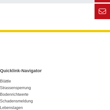
Zur
externe
Seite
Zur
Informa
Kont
für den
Gemein
Quicklink-Navigator
Blättle
Strassensperrung
Bodenrichtwerte
Schadensmeldung
Lebenslagen