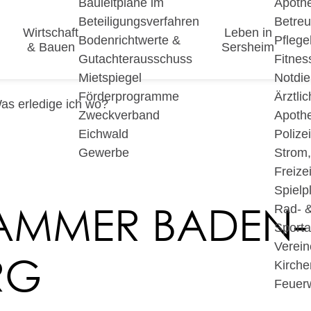
Bauleitpläne im
Apoth
Beteiligungsverfahren
Betre
Wirtschaft
Leben in
Bodenrichtwerte &
Pfleg
& Bauen
Sersheim
Gutachterausschuss
Fitnes
Mietspiegel
Notdie
Förderprogramme
Ärztli
as erledige ich wo?
Zweckverband
Apoth
Eichwald
Polize
Gewerbe
Strom
Freizei
Spielp
AMMER BADEN-
Rad- 
Sport
Verein
RG
Kirche
Feuer