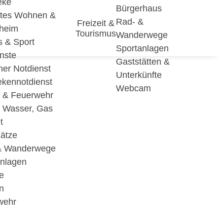
eke
Bürgerhaus
utes Wohnen &
Rad- &
Freizeit &
eheim
Tourismus
Wanderwege
s & Sport
Sportanlagen
nste
Gaststätten &
cher Notdienst
Unterkünfte
ekennotdienst
Webcam
i & Feuerwehr
, Wasser, Gas
t
lätze
& Wanderwege
anlagen
e
n
wehr