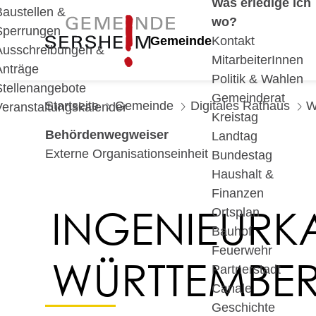
Was erledige ich
Baustellen &
wo?
Sperrungen
Gemeinde
Kontakt
Ausschreibungen &
MitarbeiterInnen
Anträge
Politik & Wahlen
Stellenangebote
Gemeinderat
Startseite
Gemeinde
Digitales Rathaus
W
Veranstaltungskalender
Kreistag
Behördenwegweiser
Landtag
Externe Organisationseinheit
Bundestag
Haushalt &
Finanzen
INGENIEURK
Ortsplan
Bauhof
Feuerwehr
WÜRTTEMBE
Partnerstadt
Canale
Geschichte