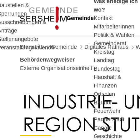
Was erledige ich
Baustellen &
wo?
Sperrungen
Gemeinde
Kontakt
Ausschreibungen &
MitarbeiterInnen
Anträge
Politik & Wahlen
Stellenangebote
Gemeinderat
Startseite
Gemeinde
Digitales Rathaus
W
Veranstaltungskalender
Kreistag
Behördenwegweiser
Landtag
Externe Organisationseinheit
Bundestag
Haushalt &
Finanzen
INDUSTRIE-
Ortsplan
Bauhof
Feuerwehr
REGION STU
Partnerstadt
Canale
Geschichte