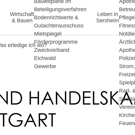
Bauleitpläne im
Apoth
Beteiligungsverfahren
Betre
Wirtschaft
Leben in
Bodenrichtwerte &
Pfleg
& Bauen
Sersheim
Gutachterausschuss
Fitnes
Mietspiegel
Notdie
Förderprogramme
Ärztli
as erledige ich wo?
Zweckverband
Apoth
Eichwald
Polize
Gewerbe
Strom
Freizei
Spielp
 UND HANDELSK
Rad- 
Sport
Verein
TTGART
Kirche
Feuer