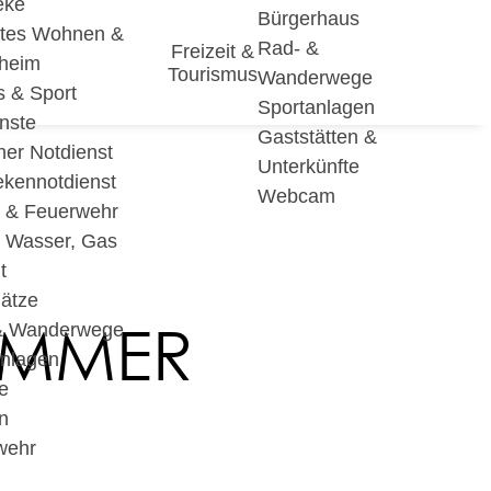
eke
Bürgerhaus
utes Wohnen &
Rad- &
Freizeit &
eheim
Tourismus
Wanderwege
s & Sport
Sportanlagen
nste
Gaststätten &
cher Notdienst
Unterkünfte
ekennotdienst
Webcam
i & Feuerwehr
, Wasser, Gas
t
lätze
AMMER
& Wanderwege
anlagen
e
n
wehr