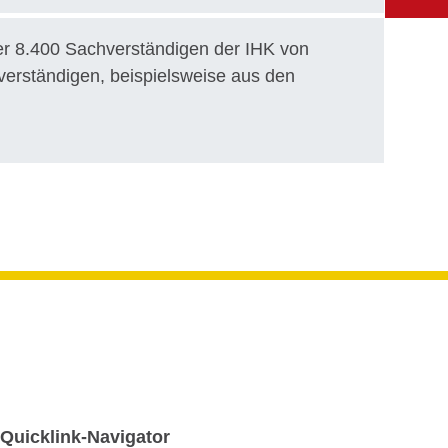
Seite
Zur
Informa
Kont
er 8.400 Sachverständigen der IHK von
für den
hverständigen, beispielsweise aus den
Gemein
Quicklink-Navigator