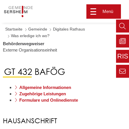
Menü
Startseite
Gemeinde
Digitales Rathaus
Such
Was erledige ich wo?
aufr
Behördenwegweiser
Externe Organisationseinheit
Zu
Sers
RIS
aktu
Zur
GT 432 BAFÖG
extern
Seite
Zur
Kont
Inform
Allgemeine Informationen
für den
Zugehörige Leistungen
Gemei
Formulare und Onlinedienste
HAUSANSCHRIFT