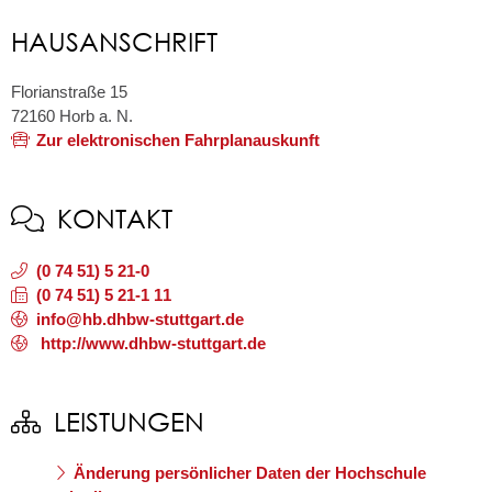
HAUSANSCHRIFT
Florianstraße 15
72160
Horb a. N.
Zur elektronischen Fahrplanauskunft
KONTAKT
(0
74
51) 5
21-0
(0
74
51) 5
21-1
11
info@hb.dhbw-stuttgart.de
http://www.dhbw-stuttgart.de
LEISTUNGEN
Änderung persönlicher Daten der Hochschule