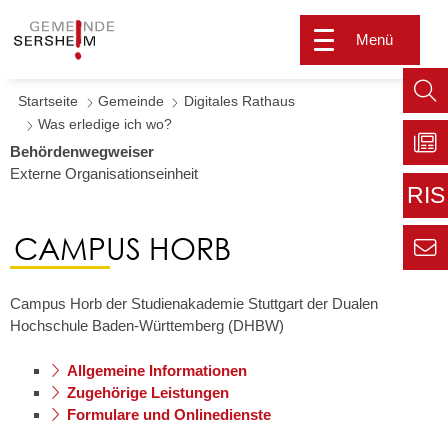
Menü
Startseite
Gemeinde
Digitales Rathaus
Such
Was erledige ich wo?
aufr
Behördenwegweiser
Externe Organisationseinheit
Zu
Sers
RIS
aktu
Zur
CAMPUS HORB
extern
Seite
Zur
Kont
Inform
Campus Horb der Studienakademie Stuttgart der Dualen
für den
Hochschule Baden-Württemberg (DHBW)
Gemei
Allgemeine Informationen
Zugehörige Leistungen
Formulare und Onlinedienste