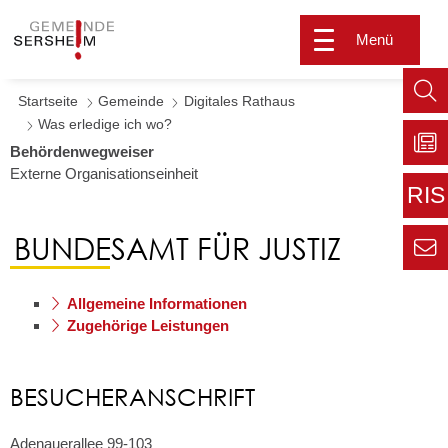
Menü
Startseite
Gemeinde
Digitales Rathaus
Such
Was erledige ich wo?
aufr
Behördenwegweiser
Externe Organisationseinheit
Zu
Sers
RIS
aktu
Zur
BUNDESAMT FÜR JUSTIZ
extern
Seite
Zur
Kont
Inform
Allgemeine Informationen
für den
Zugehörige Leistungen
Gemei
BESUCHERANSCHRIFT
Adenauerallee 99-103