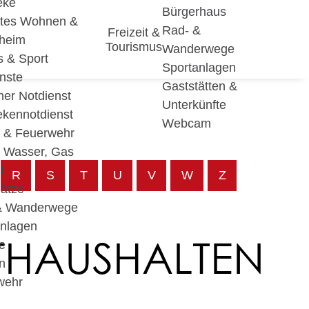
eke
Bürgerhaus
utes Wohnen &
Rad- &
Freizeit &
eheim
Tourismus
Wanderwege
s & Sport
Sportanlagen
nste
Gaststätten &
cher Notdienst
Unterkünfte
ekennotdienst
Webcam
i & Feuerwehr
, Wasser, Gas
t
R
S
T
U
V
W
Z
lätze
& Wanderwege
anlagen
THAUSHALTEN
e
n
wehr