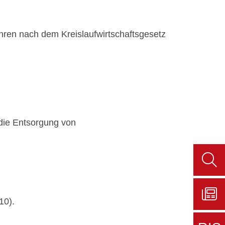
ahren nach dem Kreislaufwirtschaftsgesetz
die Entsorgung von
Such
aufru
10).
Zu
Sers