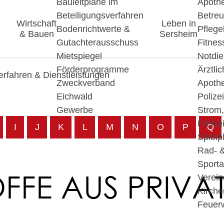
Bauleitpläne im
Apoth
Beteiligungsverfahren
Betre
Wirtschaft
Leben in
Bodenrichtwerte &
Pfleg
& Bauen
Sersheim
Gutachterausschuss
Fitnes
Mietspiegel
Notdie
Förderprogramme
Ärztli
erfahren & Dienstleistungen
Zweckverband
Apoth
Eichwald
Polize
Gewerbe
Strom
Freizei
I
J
K
L
M
N
O
P
Q
Spielp
Rad- 
Sport
FFE AUS PRIVA
Verein
Kirche
Feuer