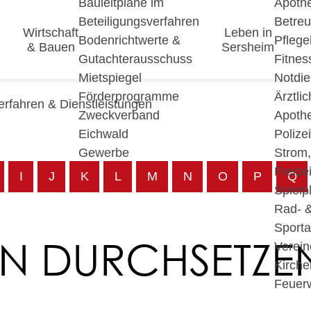
Bauleitpläne im
Apoth
Beteiligungsverfahren
Betre
Wirtschaft
Leben in
Bodenrichtwerte &
Pfleg
& Bauen
Sersheim
Gutachterausschuss
Fitnes
Mietspiegel
Notdie
Förderprogramme
Ärztli
erfahren & Dienstleistungen
Zweckverband
Apoth
Eichwald
Polize
Gewerbe
Strom
Freizei
I
J
K
L
M
N
O
P
Q
Spielp
Rad- 
Sport
N DURCHSETZE
Verein
Kirche
Feuer