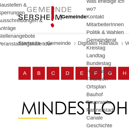
Was erledige ich
Baustellen &
wo?
Sperrungen
Gemeinde
Kontakt
Ausschreibungen &
MitarbeiterInnen
Anträge
Politik & Wahlen
Stellenangebote
Gemeinderat
Startseite
Gemeinde
Digitales Rathaus
V
Veranstaltungskalender
Kreistag
Landtag
Bundestag
Haushalt &
A
B
C
D
E
F
G
H
Finanzen
Ortsplan
Bauhof
MINDESTLOH
Feuerwehr
Partnerstadt
Canale
Geschichte