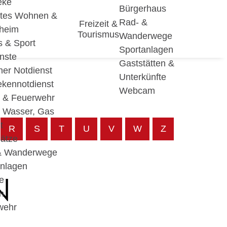
eke
Bürgerhaus
utes Wohnen &
Rad- &
Freizeit &
eheim
Tourismus
Wanderwege
s & Sport
Sportanlagen
nste
Gaststätten &
cher Notdienst
Unterkünfte
ekennotdienst
Webcam
i & Feuerwehr
, Wasser, Gas
t
R
S
T
U
V
W
Z
lätze
& Wanderwege
anlagen
N
e
n
wehr