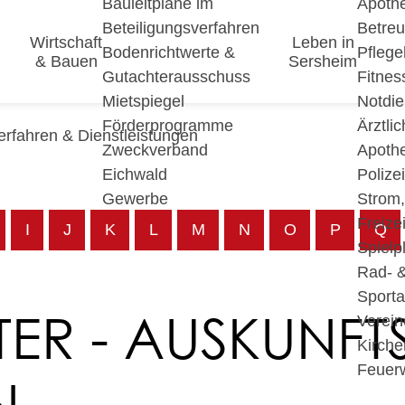
Bauleitpläne im
Apoth
Beteiligungsverfahren
Betre
Wirtschaft
Leben in
Bodenrichtwerte &
Pfleg
& Bauen
Sersheim
Gutachterausschuss
Fitnes
Mietspiegel
Notdie
Förderprogramme
Ärztli
erfahren & Dienstleistungen
Zweckverband
Apoth
Eichwald
Polize
Gewerbe
Strom
Freizei
I
J
K
L
M
N
O
P
Q
Spielp
Rad- 
Sport
ER - AUSKUNFT
Verein
Kirche
Feuer
N