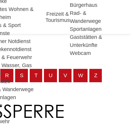
eke
Bürgerhaus
utes Wohnen &
Rad- &
Freizeit &
eheim
Tourismus
Wanderwege
s & Sport
Sportanlagen
nste
Gaststätten &
cher Notdienst
Unterkünfte
ekennotdienst
Webcam
i & Feuerwehr
, Wasser, Gas
t
R
S
T
U
V
W
Z
lätze
& Wanderwege
anlagen
SSPERRE
e
n
wehr