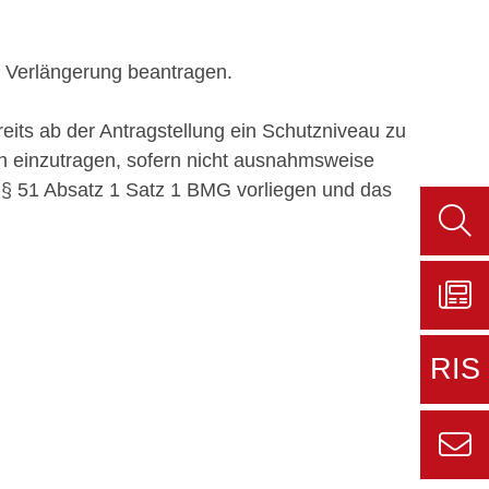
ne Verlängerung beantragen.
its ab der Antragstellung ein Schutzniveau zu
ch einzutragen, sofern nicht ausnahmsweise
 § 51 Absatz 1 Satz 1 BMG vorliegen und das
Such
aufru
Zu
Sers
RIS
aktue
Zur
externe
Seite
Zur