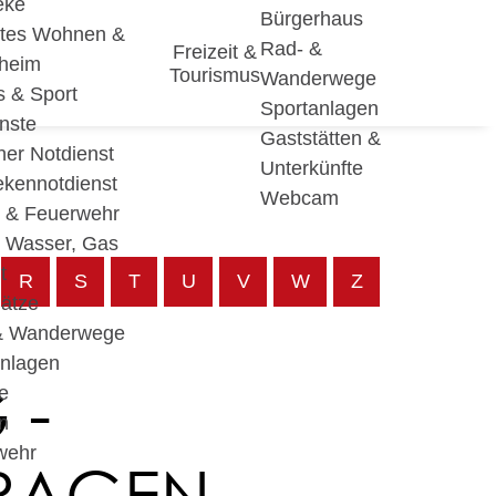
eke
Bürgerhaus
utes Wohnen &
Rad- &
Freizeit &
eheim
Tourismus
Wanderwege
s & Sport
Sportanlagen
nste
Gaststätten &
cher Notdienst
Unterkünfte
ekennotdienst
Webcam
i & Feuerwehr
, Wasser, Gas
t
R
S
T
U
V
W
Z
lätze
& Wanderwege
anlagen
 -
e
n
wehr
TRAGEN