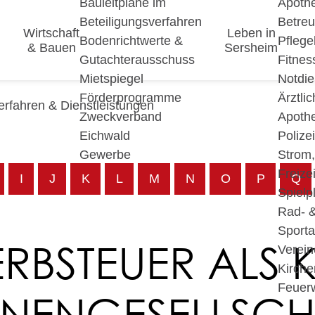
Bauleitpläne im
Apoth
Beteiligungsverfahren
Betre
Wirtschaft
Leben in
Bodenrichtwerte &
Pfleg
& Bauen
Sersheim
Gutachterausschuss
Fitnes
Mietspiegel
Notdie
Förderprogramme
Ärztli
erfahren & Dienstleistungen
Zweckverband
Apoth
Eichwald
Polize
Gewerbe
Strom
Freizei
I
J
K
L
M
N
O
P
Q
Spielp
Rad- 
Sport
BSTEUER ALS K
Verein
Kirche
Feuer
NENGESELLSCH