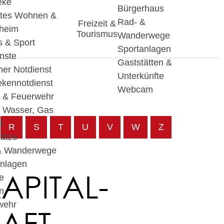
eke
Bürgerhaus
utes Wohnen &
Rad- &
Freizeit &
eheim
Tourismus
Wanderwege
s & Sport
Sportanlagen
nste
Gaststätten &
cher Notdienst
Unterkünfte
ekennotdienst
Webcam
i & Feuerwehr
, Wasser, Gas
t
R
S
T
U
V
W
Z
lätze
& Wanderwege
anlagen
APITAL-
e
n
wehr
AFT