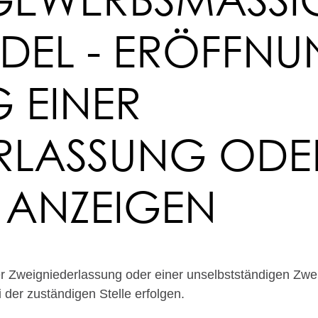
 - ERÖFFNUNG
NER ZWE
SSUNG ODER ZW
ZEIGEN
er Zweigniederlassung oder einer unselbstständigen Zwe
 der zuständigen Stelle erfolgen.