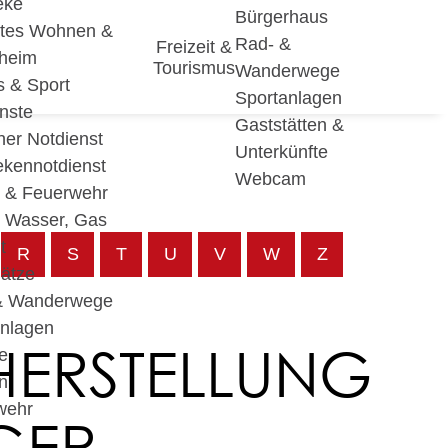
eke
Bürgerhaus
utes Wohnen &
Rad- &
Freizeit &
eheim
Tourismus
Wanderwege
s & Sport
Sportanlagen
nste
Gaststätten &
cher Notdienst
Unterkünfte
ekennotdienst
Webcam
i & Feuerwehr
, Wasser, Gas
t
R
S
T
U
V
W
Z
lätze
& Wanderwege
anlagen
RSTELLUNG U
e
n
wehr
 WA