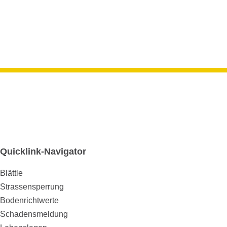
Zur
Informa
Kont
für den
Gemein
Quicklink-Navigator
Blättle
Strassensperrung
Bodenrichtwerte
Schadensmeldung