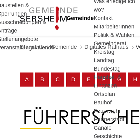
Was erledige ich
Baustellen &
wo?
Sperrungen
Gemeinde
Kontakt
Ausschreibungen &
MitarbeiterInnen
Anträge
Politik & Wahlen
Stellenangebote
Gemeinderat
Startseite
Gemeinde
Digitales Rathaus
V
Veranstaltungskalender
Kreistag
Landtag
Bundestag
Haushalt &
A
B
C
D
E
F
G
H
Finanzen
Ortsplan
Bauhof
FÜHRERSCHE
Feuerwehr
Partnerstadt
Canale
Geschichte