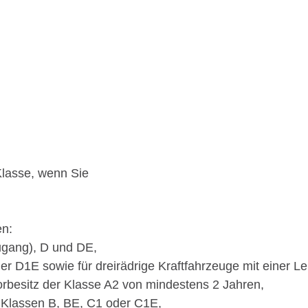
 Klasse, wenn Sie
en
:
Zugang), D und DE,
er D1E sowie für dreirädrige Kraftfahrzeuge mit einer L
orbesitz der Klasse A2 von mindestens 2 Jahren,
e Klassen B, BE, C1 oder C1E,