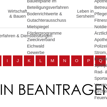
Bauleitpläne im
Apoth
Beteiligungsverfahren
Betre
Wirtschaft
Leben in
Bodenrichtwerte &
Pfleg
& Bauen
Sersheim
Gutachterausschuss
Fitnes
Mietspiegel
Notdie
Förderprogramme
Ärztli
erfahren & Dienstleistungen
Zweckverband
Apoth
Eichwald
Polize
Gewerbe
Strom
Freizei
I
J
K
L
M
N
O
P
Q
Spielp
Rad- 
Sport
IN BEANTRAGE
Verein
Kirche
Feuer