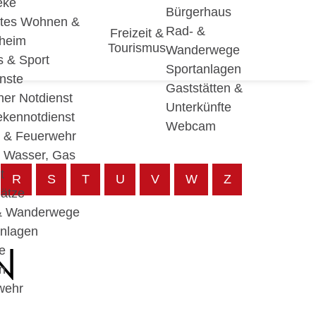
eke
Bürgerhaus
utes Wohnen &
Rad- &
Freizeit &
eheim
Tourismus
Wanderwege
s & Sport
Sportanlagen
nste
Gaststätten &
cher Notdienst
Unterkünfte
ekennotdienst
Webcam
i & Feuerwehr
, Wasser, Gas
t
R
S
T
U
V
W
Z
lätze
& Wanderwege
anlagen
N
e
n
wehr