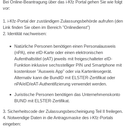
Bei Online-Beantragung über das i-Kfz Portal gehen Sie wie folgt
vor:
1.
i-Kfz-Portal der zuständigen Zulassungsbehörde aufrufen (den
Link finden Sie oben im Bereich "Onlinedienst")
2. Identität nachweisen:
Natürliche Personen benötigen einen Personalausweis
(nPA), eine eID-Karte oder einen elektronischen
Aufenthaltstitel (eAT) jeweils mit freigeschalteter eID-
Funktion inklusive sechsstelliger
PIN
und
Smartphone
mit
kostenloser
"Ausweis App"
oder via Kartenlesegerät.
Alternativ
kann die
BundID
mit ELSTER-Zertifikat oder
nPA/eID/eAT-Authentifizierung verwendet werden.
Juristische Personen benötigen das Unternehmenskonto
BUND mit ELSTER-Zertifikat.
3. Sicherheits
code
der Zulassungsbescheinigung Teil
II
freilegen.
4. Notwendige Daten in die Antragsmaske des i-Kfz-Portals
eingeben: