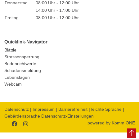
Donnerstag
08:00 Uhr - 12:00 Uhr
14:00 Uhr - 17:00 Uhr
Freitag
08:00 Uhr - 12:00 Uhr
Quicklink-Navigator
Blättle
Strassensperrung
Bodenrichtwerte
Schadensmeldung
Lebenslagen
Webcam
Datenschutz
|
Impressum
|
Barrierefreiheit
|
leichte Sprache
|
Gebärdensprache
Datenschutz-Einstellungen
powered by
Komm.ONE
Zum
Zum
Facebookauftritt
Instagramauftritt
der
der