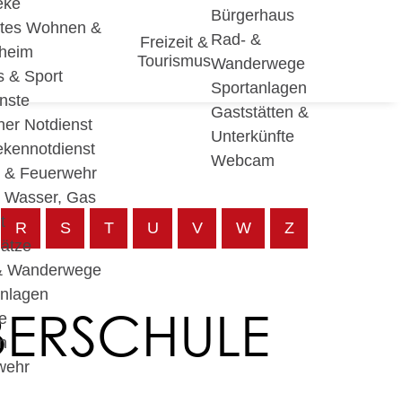
eke
Bürgerhaus
utes Wohnen &
Rad- &
Freizeit &
eheim
Tourismus
Wanderwege
s & Sport
Sportanlagen
nste
Gaststätten &
cher Notdienst
Unterkünfte
ekennotdienst
Webcam
i & Feuerwehr
, Wasser, Gas
t
R
S
T
U
V
W
Z
lätze
& Wanderwege
anlagen
BERSCHULE
e
n
wehr