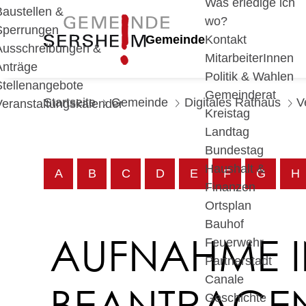
Was erledige ich
Baustellen &
wo?
Sperrungen
Gemeinde
Kontakt
Ausschreibungen &
MitarbeiterInnen
Anträge
Politik & Wahlen
Stellenangebote
Gemeinderat
Startseite
Gemeinde
Digitales Rathaus
V
Veranstaltungskalender
Kreistag
Landtag
Bundestag
Haushalt &
A
B
C
D
E
F
G
H
Finanzen
Ortsplan
Bauhof
AUFNAHME I
Feuerwehr
Partnerstadt
Canale
BEANTRAGE
Geschichte