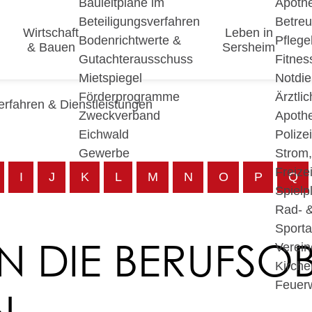
Bauleitpläne im
Apoth
Beteiligungsverfahren
Betre
Wirtschaft
Leben in
Bodenrichtwerte &
Pfleg
& Bauen
Sersheim
Gutachterausschuss
Fitnes
Mietspiegel
Notdie
Förderprogramme
Ärztli
erfahren & Dienstleistungen
Zweckverband
Apoth
Eichwald
Polize
Gewerbe
Strom
Freizei
I
J
K
L
M
N
O
P
Q
Spielp
Rad- 
Sport
N DIE BERUFSO
Verein
Kirche
Feuer
N