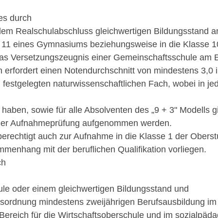
ses
durch
 dem Realschulabschluss gleichwertigen Bildungsstand 
e 11 eines Gymnasiums beziehungsweise in die Klasse 
das Versetzungszeugnis einer Gemeinschaftsschule am E
on erfordert einen Notendurchschnitt von mindestens 3,0
 festgelegten naturwissenschaftlichen Fach, wobei in 
t haben, sowie für alle Absolventen des „9 + 3" Modells gi
iner Aufnahmeprüfung aufgenommen werden.
erechtigt auch zur Aufnahme in die Klasse 1 der Oberstu
enhang mit der beruflichen Qualifikation vorliegen.
ch
le oder einem gleichwert
igen Bildungsstand und
sordnung mindestens zweijährigen Berufsausbildung im 
ereich für die Wirtschaftsoberschule und im sozialpädag