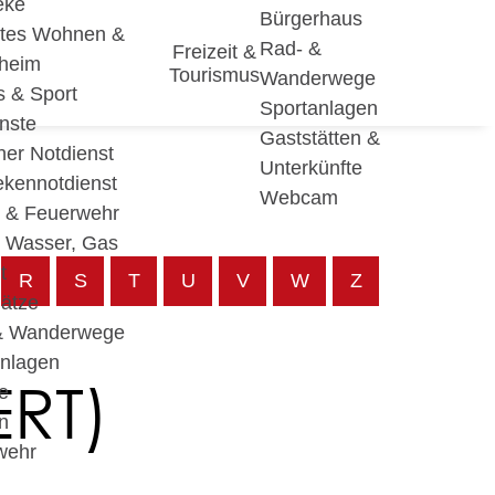
eke
Bürgerhaus
utes Wohnen &
Rad- &
Freizeit &
eheim
Tourismus
Wanderwege
s & Sport
Sportanlagen
nste
Gaststätten &
cher Notdienst
Unterkünfte
ekennotdienst
Webcam
i & Feuerwehr
, Wasser, Gas
t
R
S
T
U
V
W
Z
lätze
& Wanderwege
anlagen
RT)
e
n
wehr