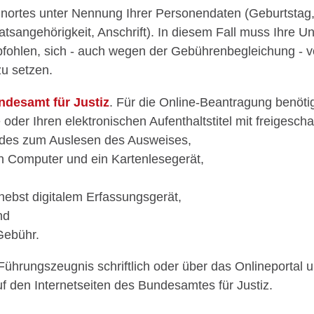
ohnortes unter Nennung Ihrer Personendaten
(Geburtstag
tsangehörigkeit, Anschrift)
. In diesem Fall muss Ihre U
pfohlen, sich - auch wegen der Gebührenbegleichung - vor
u setzen.
ndesamt für Justiz
. Für die Online-Beantragung benöti
oder Ihren elektronischen Aufenthaltstitel mit freigesch
ndes zum Auslesen des Ausweises,
n Computer und ein Kartenlesegerät,
ebst digitalem Erfassungsgerät,
nd
Gebühr.
hrungszeugnis schriftlich oder über das Onlineportal u
uf
den Internetseiten des
Bundesamtes für Justiz.