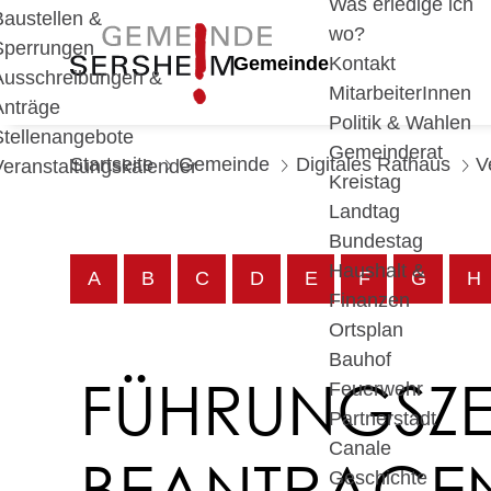
Was erledige ich
Baustellen &
wo?
Sperrungen
Gemeinde
Kontakt
Ausschreibungen &
MitarbeiterInnen
Anträge
Politik & Wahlen
Stellenangebote
Gemeinderat
Startseite
Gemeinde
Digitales Rathaus
V
Veranstaltungskalender
Kreistag
Landtag
Bundestag
Haushalt &
A
B
C
D
E
F
G
H
Finanzen
Ortsplan
Bauhof
FÜHRUNGSZE
Feuerwehr
Partnerstadt
Canale
BEANTRAGE
Geschichte