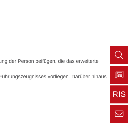
ung der Person beifügen, die das erweiterte
Such
aufru
 Führungszeugnisses vorliegen. Darüber hinaus
Zu
Sers
RIS
aktue
Zur
externe
Seite
Zur