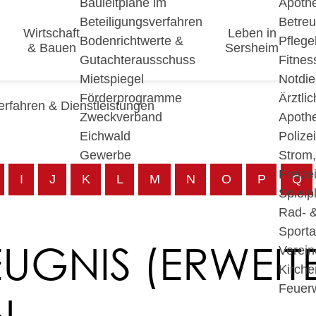
Bauleitpläne im
Apoth
Beteiligungsverfahren
Betre
Wirtschaft
Leben in
Bodenrichtwerte &
Pfleg
& Bauen
Sersheim
Gutachterausschuss
Fitnes
Mietspiegel
Notdie
Förderprogramme
Ärztli
erfahren & Dienstleistungen
Zweckverband
Apoth
Eichwald
Polize
Gewerbe
Strom
Freizei
I
J
K
L
M
N
O
P
Q
Spielp
Rad- 
Sport
UGNIS (ERWEITE
Verein
Kirche
Feuer
N