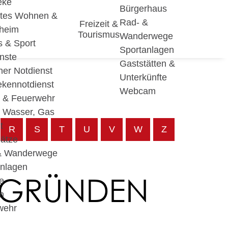
eke
Bürgerhaus
utes Wohnen &
Rad- &
Freizeit &
eheim
Tourismus
Wanderwege
s & Sport
Sportanlagen
nste
Gaststätten &
cher Notdienst
Unterkünfte
ekennotdienst
Webcam
i & Feuerwehr
, Wasser, Gas
t
R
S
T
U
V
W
Z
lätze
& Wanderwege
anlagen
 GRÜNDEN
e
n
wehr