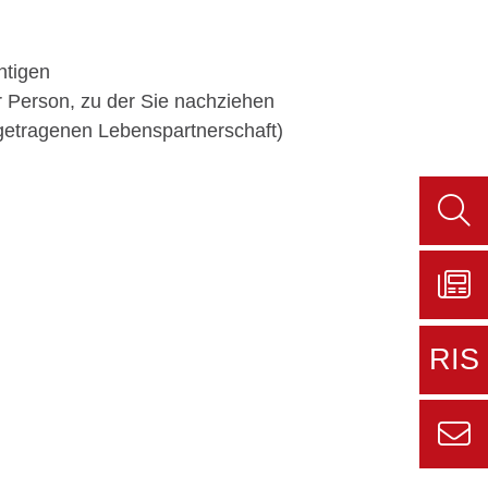
htigen
 Person, zu der Sie nachziehen
getragenen Lebenspartnerschaft)
Such
aufru
Zu
Sers
RIS
aktue
Zur
externe
Seite
Zur