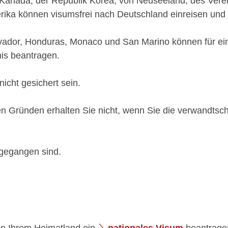
, Kanada, der Republik Korea, von Neuseeland, des Vere
rika können visumsfrei nach Deutschland einreisen und 
alvador, Honduras, Monaco und San Marino können für ei
nis beantragen.
icht gesichert sein.
en Gründen erhalten Sie nicht, wenn Sie die verwandtsc
gegangen sind.
in Ihrem Heimatland ein
nationales Visum
beantrage