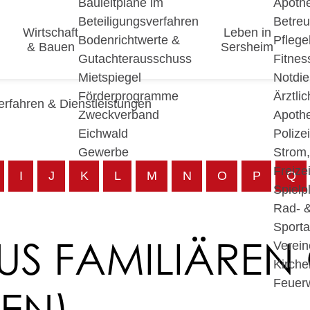
Bauleitpläne im
Apoth
Beteiligungsverfahren
Betre
Wirtschaft
Leben in
Bodenrichtwerte &
Pfleg
& Bauen
Sersheim
Gutachterausschuss
Fitnes
Mietspiegel
Notdie
Förderprogramme
Ärztli
erfahren & Dienstleistungen
Zweckverband
Apoth
Eichwald
Polize
Gewerbe
Strom
Freizei
I
J
K
L
M
N
O
P
Q
Spielp
Rad- 
Sport
S FAMILIÄREN
Verein
Kirche
Feuer
EN) -