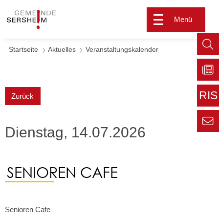
Menü
Startseite
Aktuelles
Veranstaltungskalender
Such
aufr
Zu
Sers
RIS
Zurück
aktu
Zur
extern
Dienstag, 14.07.2026
Seite
Zur
Kont
Inform
für den
Gemei
SENIOREN CAFE
Senioren Cafe