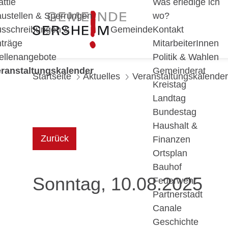
ättle
Was erledige ich
ustellen & Sperrungen
wo?
sschreibungen &
Gemeinde
Kontakt
träge
MitarbeiterInnen
ellenangebote
Politik & Wahlen
ranstaltungskalender
Gemeinderat
Startseite
Aktuelles
Veranstaltungskalender
Kreistag
Landtag
Bundestag
Haushalt &
Zurück
Finanzen
Ortsplan
Bauhof
Sonntag, 10.08.2025
Feuerwehr
Partnerstadt
Canale
Geschichte