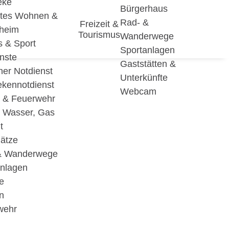
eke
Bürgerhaus
utes Wohnen &
Rad- &
Freizeit &
eheim
Tourismus
Wanderwege
s & Sport
Sportanlagen
nste
Gaststätten &
cher Notdienst
Unterkünfte
ekennotdienst
Webcam
i & Feuerwehr
, Wasser, Gas
t
lätze
& Wanderwege
anlagen
e
n
wehr