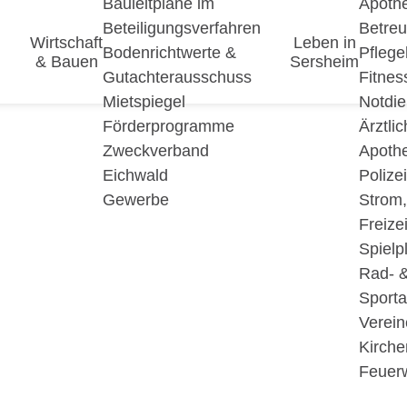
Bauleitpläne im
Apoth
Beteiligungsverfahren
Betre
Wirtschaft
Leben in
Bodenrichtwerte &
Pfleg
& Bauen
Sersheim
Gutachterausschuss
Fitnes
Mietspiegel
Notdie
Förderprogramme
Ärztli
Zweckverband
Apoth
Eichwald
Polize
Gewerbe
Strom
Freizei
Spielp
Rad- 
Sport
Verein
Kirche
Feuer