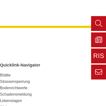
Such
aufru
Zu
Sers
RIS
aktue
Quicklink-Navigator
Zur
externe
Blättle
Seite
Strassensperrung
Zur
Informa
Kont
Bodenrichtwerte
für den
Schadensmeldung
Gemein
Lebenslagen