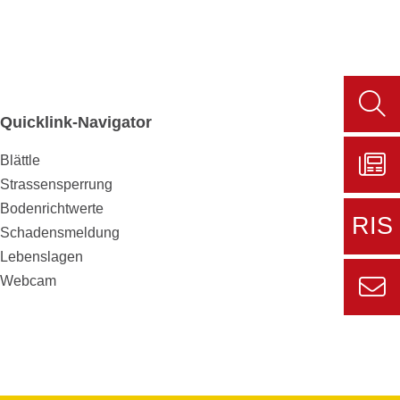
Quicklink-Navigator
Such
aufru
Blättle
Strassensperrung
Zu
Bodenrichtwerte
Sers
RIS
Schadensmeldung
aktue
Lebenslagen
Zur
Webcam
externe
Seite
Zur
Informa
Kont
für den
Gemein