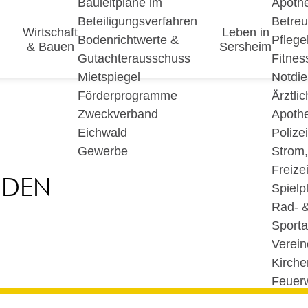
Bauleitpläne im
Apoth
Beteiligungsverfahren
Betre
Wirtschaft
Leben in
Bodenrichtwerte &
Pfleg
& Bauen
Sersheim
Gutachterausschuss
Fitnes
Mietspiegel
Notdie
Förderprogramme
Ärztli
Zweckverband
Apoth
Eichwald
Polize
Gewerbe
Strom
Freizei
NDEN
Spielp
Rad- 
Sport
Verein
Kirche
Feuer