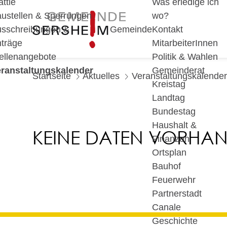
ättle
Was erledige ich
ustellen & Sperrungen
wo?
sschreibungen &
Gemeinde
Kontakt
träge
MitarbeiterInnen
ellenangebote
Politik & Wahlen
ranstaltungskalender
Gemeinderat
Startseite
Aktuelles
Veranstaltungskalender
Kreistag
Landtag
Bundestag
Haushalt &
KEINE DATEN VORHA
Finanzen
Ortsplan
Bauhof
Feuerwehr
Partnerstadt
Canale
Geschichte