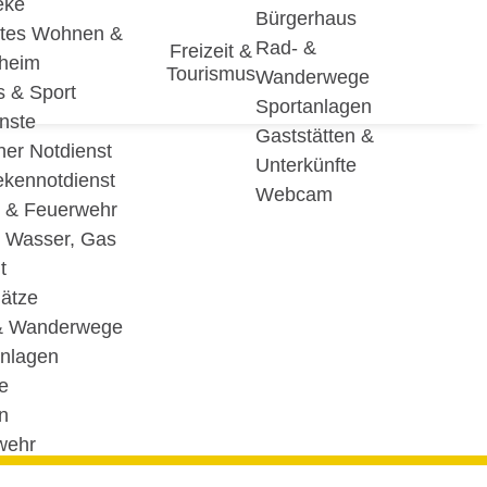
eke
Bürgerhaus
utes Wohnen &
Rad- &
Freizeit &
eheim
Tourismus
Wanderwege
s & Sport
Sportanlagen
nste
Gaststätten &
cher Notdienst
Unterkünfte
ekennotdienst
Webcam
i & Feuerwehr
, Wasser, Gas
t
lätze
& Wanderwege
anlagen
e
n
wehr