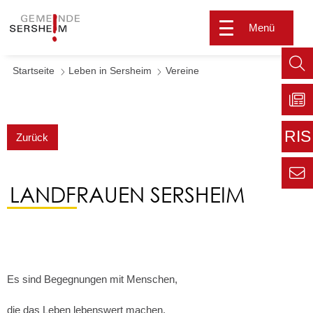
Menü
Startseite
Leben in Sersheim
Vereine
Such
aufr
Zu
Sers
RIS
Zurück
aktu
Zur
extern
LANDFRAUEN SERSHEIM
Seite
Zur
Kont
Inform
für den
Gemei
Es sind Begegnungen mit Menschen,
die das Leben lebenswert machen.