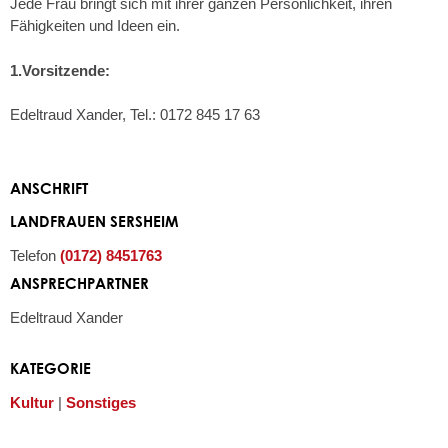
Jede Frau bringt sich mit ihrer ganzen Persönlichkeit, ihren
Fähigkeiten und Ideen ein.
1.Vorsitzende:
Edeltraud Xander, Tel.: 0172 845 17 63
ANSCHRIFT
LANDFRAUEN SERSHEIM
Telefon
(01
72) 8
45
17
63
ANSPRECHPARTNER
Edeltraud
Xander
KATEGORIE
Kultur
|
Sonstiges