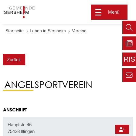
Menü
Startseite
Leben in Sersheim
Vereine
Such
aufr
Zu
Sers
RIS
Zurück
aktu
Zur
extern
ANGELSPORTVEREIN
Seite
Zur
Kont
Inform
für den
Gemei
ANSCHRIFT
Hauptstr. 46
75428
Illingen