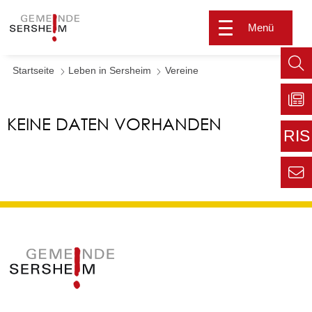
Menü
Startseite
Leben in Sersheim
Vereine
Such
aufr
KEINE DATEN VORHANDEN
Zu
Sers
RIS
aktu
Zur
extern
Seite
Zur
Kont
Inform
für den
Gemei